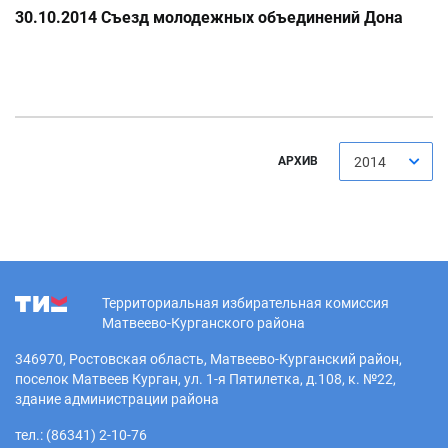
30.10.2014 Съезд молодежных объединений Дона
АРХИВ
2014
Территориальная избирательная комиссия
Матвеево-Курганского района
346970, Ростовская область, Матвеево-Курганский район,
поселок Матвеев Курган, ул. 1-я Пятилетка, д.108, к. №22,
здание администрации района
тел.: (86341) 2-10-76