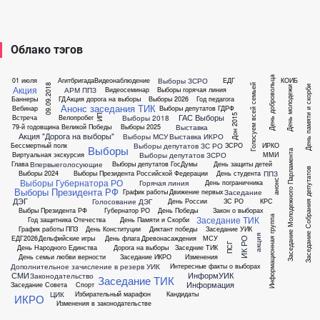
Облако тэгов
День добровольца
Выборы ЗСРО
01 июля
Агитбригада
Видеонаблюдение
ЕДГ
КОИБ
09.09.2018
Голосуем всей семьей
День памяти и скорби
Акция
День молодежи
АРМ ППЗ
Видеосеминар
Выборы горячая линия
Баннеры
ГД
Акция дорога на выборы
Выборы 2026
Год педагога
Анонс заседания ТИК
Вебинар
Выборы депутатов ГДРФ
ГАС Выборы
Дон 2015
ИП
Выборы 2018
Встреча
Велопробег
Выставка
79-й годовщина Великой Победы
Выборы 2025
Акция "Дорога на выборы"
Выборы МСУ
Выставка ИКРО
Выборы депутатов ЗС РО
Бессмертный полк
ЗСРО
ИРКО
Выборы
Заседание Молодежного Парламента
Выборы депутатов ЗСРО
Виртуальная экскурсия
ММИ
Впервыеголосующие
Глава
Выборы депутатов ГосДумы
День защиты детей
Заседание Собрания депутатов
ППЗ
Выборы 2024
Выборы Президента Российской Федерации
День студента
Выборы Губернатора РО
анонс
Горячая линия
День пограничника
Выборы Президента РФ
Заседание
График работы
Движение первых
ДЭГ
Голосование ДЭГ
День России
ЗС РО
КРС
Выбры Президента РФ
Губернатор РО
День Победы
Закон о выборах
Заседание ТИК
Информационная группа
Год защитника Отечества
День Памяти и Скорби
График работы ППЗ
День Конституции
Диктант победы
Заседание УИК
акция
ЕДГ2026
Дельфийские игры
День флага
Древонасаждения
МСУ
ИК РО
ПСГ
День Народного Единства
Дорога на выборы
Заседние ТИК
День семьи любви верности
Заседание ИКРО
Изменения
Дополнительное зачисление в резерв УИК
Интересные факты о выборах
СМИ
ИнформУИК
Законодательство
Заседание ТИК
Информация
Заседание Совета
Спорт
ЦИК
Избирательный марафон
Кандидаты
ИКРО
Изменения в законодательстве