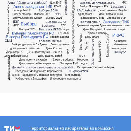
Впервыеголосующие
Выборы Президента Российской Федерации
Акция "Дорога на выборы"
Выборы депутатов ЗСРО
Дон 2015
КРС
Анонс заседания ТИК
Акция дорога на выборы
Заседание
КОИБ
Выбры Президента РФ
ГАС Выборы
Выборы 2018
Велопробег
ИП
День Памяти и Скорби
ППЗ
Видеосеминар
Выборы 2024
Год педагога
День пограничника
Виртуальная экскурсия
Выборы 2026
График работы ППЗ
Заседание УИК
Заседание ТИК
ДЭГ
Выборы ЗСРО
Горячая линия
Выборы
Выставка
ММИ
ЕДГ
Движение первых
Древонасаждения
глава
Выставка ИКРО
Выборы 2025
Спорт
День Народного Единства
Опрос
Выборы Губернатора РО
ЕДГ2026
Диктант победы
ИКРО
День Победы
Выборы Президента РФ
Заседание Совета
График работы
День флага
СМИ
Голосование ДЭГ
Кандидаты
Законодательство
Заседание ИКРО
Партия
Выборы депутатов ГосДумы
День студента
Изменения
Год защитника Отечества
День России
Конституция
урок
Конкурс
Губернатор РО
День Конституции
ЗС РО
Дельфийские игры
День защиты детей
МСУ
Дорога на выборы
День памяти и скорби
Закон о выборах
Новости
День семьи любви верности
Заседние ТИК
кадры
Дополнительное зачисление в резерв УИК
Интересные факты о выборах
ИнформУИК
Заседание Молодежного Парламента
анонс
Заседание Собрания депутатов
Мир выбора
Избирательный марафон
Информационная группа
Территориальная избирательная комиссия