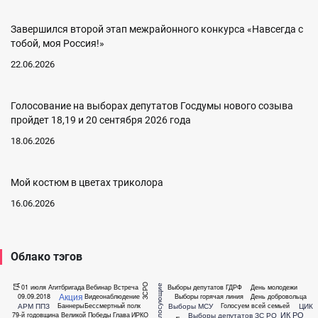
Завершился второй этап межрайонного конкурса «Навсегда с
тобой, моя Россия!»
22.06.2026
Голосование на выборах депутатов Госдумы нового созыва
пройдет 18,19 и 20 сентября 2026 года
18.06.2026
Мой костюм в цветах триколора
16.06.2026
Облако тэгов
ЗСРО
01 июля
Агитбригада
Вебинар
Встреча
Выборы депутатов ГДРФ
День молодежи
ГД
Акция
09.09.2018
Видеонаблюдение
Выборы горячая линия
День добровольца
АРМ ППЗ
Выборы МСУ
ЦИК
Баннеры
Бессмертный полк
Голосуем всей семьей
ИК РО
Выборы депутатов ЗС РО
79-й годовщина Великой Победы
Глава
ИРКО