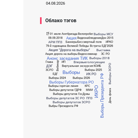
04.08.2026
Облако тэгов
Выборы МСУ
01 июля
Агитбригада
Велопробег
ГД
Акция
09.09.2018
Видеонаблюдение
Дон 2015
АРМ ППЗ
Баннеры
Бессмертный полк
ИРКО
79-й годовщина Великой Победы
Встреча
ЕДГ2026
Акция "Дорога на выборы"
Выставка
Акция дорога на выборы
Видеосеминар
ЗС РО
Анонс заседания ТИК
Выборы 2018
Впервыеголосующие
Глава
ИП
Вебинар
Выборы ЗСРО
ДЭГ
Виртуальная экскурсия
КОИБ
ЗСРО
Выборы 2025
Выборы
ИК РО
ЕДГ
Выборы Президента РФ
Выборы 2024
Выборы 2026
Выборы Губернатора РО
Выборы горячая линия
КРС
ИКРО
Выборы депутатов ГДРФ
ММИ
День флага
Выборы депутатов ГосДумы
Выборы депутатов ЗС РО
ППЗ
Выборы депутатов ЗСРО
Выбры Президента РФ