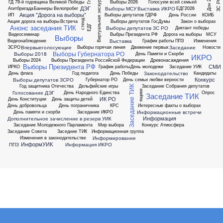
Дон 2015
Виртуальная экскурсия
ЗС РО
ГД
79-й годовщина Великой Победы
Выборы 2026
Голосуем всей семьей
ДЭГ
Выборы МСУ
Выставка ИКРО
Агитбригада
Баннеры
Велопробег
ЕДГ2026
Акция "Дорога на выборы"
ИП
Выборы депутатов ГДРФ
День России
КОИБ
Акция дорога на выборы
Встреча
Выборы депутатов ГосДумы
Закон о выборах
стенд
ЕДГ
Анонс заседания ТИК
Выборы депутатов ЗС РО
Диктант победы
Видеосеминар
Выбры Президента РФ
Дорога на выборы
МСУ
Выборы
Выставка
Видеонаблюдение
График работы ППЗ
Изменения
Впервыеголосующие
Заседание
ЗСРО
Выборы горячая линия
Движение первых
Новости
Выборы Губернатора РО
Выборы 2018
День Памяти и Скорби
ИКРО
Выборы 2024
Выборы Президента Российской Федерации
Древонасаждения
Выборы Президента РФ
СМИ
ИРКО
График работы
День молодежи
Заседание УИК
Законодательство
День флага
Год педагога
День Победы
Кандидаты
Конкурс
Выборы депутатов ЗСРО
Губернатор РО
День семьи любви верности
Год защитника Отечества
Дельфийские игры
Заседание Собрания депутатов
Заседание ТИК
ящики
Голосование ДЭГ
День Народного Единства
Опрос
Заседание ТИК
ИК РО
День Конституции
День защиты детей
День добровольца
День пограничника
КРС
Интересные факты о выборах
Информационные встречи
День памяти и скорби
Заседание ИКРО
Информация
Дополнительное зачисление в резерв УИК
Заседание Молодежного Парламента
Мир выбора
Конкурс Атмосфера
Заседание Совета
Заседние ТИК
Информационная группа
Информирование
Изменения в законодательстве
ИнформУИК
ППЗ
Информация ИКРО