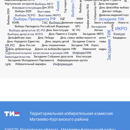
Год педагога
Губернатор РО
Выборы МСУ
Виртуальная экскурсия
День молодежи
График работы ППЗ
Впервыеголосующие
Дон 2015
День флага
Мир выбора
Выборы 2024
Выставка
Выборы 2025
Диктант победы
Выборы ЗСРО
Выставка ИКРО
Древонасаждения
Спорт
Выборы Президента РФ
Заседание ТИК
ЕДГ
ММИ
ГАС Выборы
КОИБ
Движение первых
Закон о выборах
Новости
учеба
Заседание
Выборы Президента Российской Федерации
КРС
ИКРО
Выборы депутатов ЗС РО
День Конституции
ЗС РО
Митинг
Заседание ТИК
Конкурс
Выборы депутатов ЗСРО
День Памяти и Скорби
Заседание ИКРО
Дельфийские игры
День Победы
День семьи любви верности
анонс
Кандидаты
День Народного Единства
День защиты детей
Заседание Совета
глава
ИК РО
День России
День пограничника
Заседние ТИК
Опрос
СМИ
День добровольца
Дорога на выборы
Заседание УИК
Изменения
кадры
ИнформУИК
Дополнительное зачисление в резерв УИК
Законодательство
Заседание Собрания депутатов
Конституция
Заседание Молодежного Парламента
Информационная группа
Информация
ЦИК
Избирательный марафон
Территориальная избирательная комиссия
Матвеево-Курганского района
346970, Ростовская область, Матвеево-Курганский район,