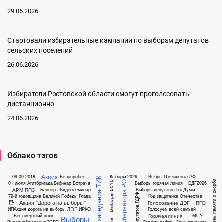
29.06.2026
Стартовали избирательные кампании по выборам депутатов
сельских поселений
26.06.2026
Избиратели Ростовской области смогут проголосовать
дистанционно
24.06.2026
Облако тэгов
Акция
09.09.2018
Велопробег
Выборы 2026
Выбры Президента РФ
Анонс заседания ТИК
День памяти и скорби
Выборы Губернатора РО
Выборы 2018
01 июля
Агитбригада
Вебинар
Встреча
Выборы горячая линия
ЕДГ2026
АРМ ППЗ
Баннеры
Видеосеминар
Выборы депутатов ГосДумы
Выборы депутатов ГДРФ
79-й годовщина Великой Победы
Глава
Год защитника Отечества
Акция "Дорога на выборы"
Голосование ДЭГ
ППЗ
ГД
ДЭГ
ИП
Акция дорога на выборы
ИРКО
Голосуем всей семьей
Горячая линия
Бессмертный полк
МСУ
Выборы
Видеонаблюдение
ЗСРО
График работы
День студента