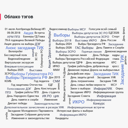
Облако тэгов
Выборы МСУ
01 июля
Агитбригада
Вебинар
ИП
Видеосеминар
Голосуем всей семьей
День флага
Акция "Дорога на выборы"
Акция
Выборы депутатов ЗС РО
09.09.2018
Встреча
ЕДГ2026
Выборы
АРМ ППЗ
Выборы депутатов ЗСРО
Баннеры
ГД
Глава
Спорт
Выборы 2018
Выставка ИКРО
79-й годовщина Великой Победы
День России
ДЭГ
Заседание
Акция дорога на выборы
Выборы 2024
Выбры Президента РФ
Анонс заседания ТИК
ГАС Выборы
Выборы 2026
День Памяти и Скорби
акция
Губернатор РО
Выборы ЗСРО
Горячая линия
Велопробег
Древонасаждения
ЗС РО
Бессмертный полк
Выборы горячая линия
День Победы
кадры
Заседание ТИК
дебаты
Видеонаблюдение
Выборы Президента Российской Федерации
глава
Виртуальная экскурсия
Выборы депутатов ГДРФ
День молодежи
КРС
Впервыеголосующие
ИРКО
График работы
День добровольца
кросс
Выборы депутатов ГосДумы
Выставка
Выборы 2025
ММИ
Движение первых
Дорога на выборы
семья
Выборы Губернатора РО
Заседание ТИК
ЗСРО
Дельфийские игры
Выборы Президента РФ
Дон 2015
День защиты детей
Заседание УИК
СМИ
КОИБ
Год педагога
День пограничника
Заседние ТИК
анонс
Год защитника Отечества
ЕДГ
День семьи любви верности
МСУ
ИнформУИК
Голосование ДЭГ
День Конституции
Закон о выборах
Опрос
ППЗ
График работы ППЗ
День студента
Заседание ИКРО
Информационная группа
ИК РО
Информация
ЦИК
День Народного Единства
Заседание Совета
Информирование
День памяти и скорби
Изменения
отчет
ИКРО
Конкурс
Законодательство
Диктант победы
Дополнительное зачисление в резерв УИК
Информационные встречи
Заседание Молодежного Парламента
Интересные факты о выборах
учеба
Информация ИКРО
Заседание Собрания депутатов
Изменения в законодательстве
Кандидаты